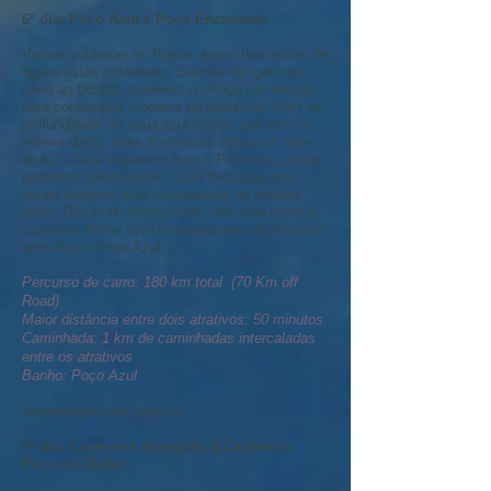
6º dia:
Poço Azul e Poço Encantado
Vamos conhecer os Poços dentro das grutas de
águas azuis cristalinas. Saímos de Igatú de
carro às 08:30h, paramos no Poço Encantado,
para contemplar a beleza da gruta com 60m de
profundidade de água azul cristal, que tem um
reflexo da luz solar iluminando como um feixe
de luz. De lá seguimos para o Poço Azul, onde
podemos tomar banho, fazer flutuação nas
águas também azul transparente da imensa
gruta. Opção de almoço com deliciosa comida
caseira e Buffet livre no restaurante da fazenda
onde fica o Poço Azul.
Percurso de carro: 180 km total (70 Km off
Road)
Maior distância entre dois atrativos: 50 minutos
Caminhada: 1 km de caminhadas intercaladas
entre os atrativos
Banho: Poço Azul
Hospedagem em Lençóis
7º dia:
Cachoeira Mosquito & Cachoeira
Poço do Diabo