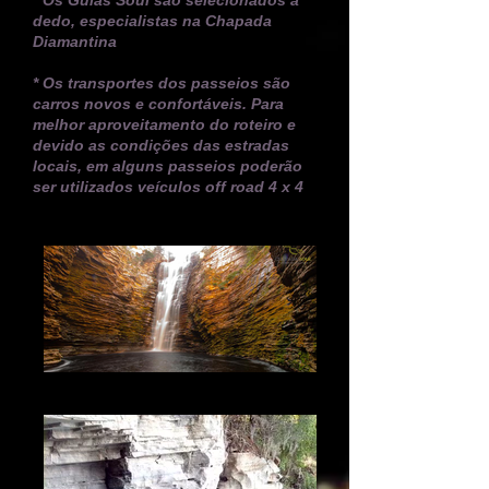
* Os Guias Soul são selecionados a
dedo, especialistas na Chapada
Diamantina
* Os transportes dos passeios são
carros novos e confortáveis. P
ara
melhor aproveitamento do roteiro e
devido as condições das estradas
locais, em alguns passeios poderão
ser utilizados veículos off road 4 x 4
Cachoeira do Buracão