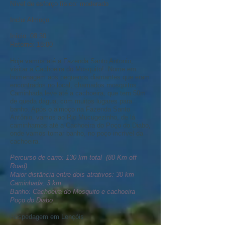
Nível de esforço físico: moderado
Inclui Almoço
Início: 08:30
Retorno: 18:00
Hoje vamos até a Fazenda Santo Antonio,
visitar a Cachoeira do Mosquito! Nome em
homenagem aos pequenos diamantes que eram
encontrados no local, chamados mosquitos.
Caminhada leve até a cachoeira, que tem 50m
de queda dágua, com muitos lugares para
banho. Após o almoço na Fazenda Santo
Antônio, vamos ao Rio Mucugezinho, de lá
caminhamos até a Cachoeira do Poço do Diabo,
onde vamos tomar banho, no poço incrível da
cachoeira.
Percurso de carro: 130 km total (80 Km off
Road)
Maior distância entre dois atrativos: 30 km
Caminhada: 3 km
Banho: Cachoeira do Mosquito e cachoeira
Poço do Diabo
Hospedagem em Lençóis