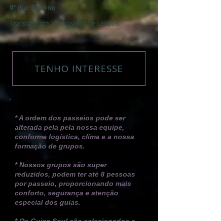
8° dia: Retorno
Translado até a Rodoviária de Lençóis
TENHO INTERESSE
* A ordem dos passeios pode ser
alterada pela pela nossa equipe,
conforme logística, clima e a nossa
formação de grupos.
* Nossos grupos são super
reduzidos, podem ter até 8 pessoas
por passeio, proporcionando mais
conforto, segurança e atenção
especial dos guias.