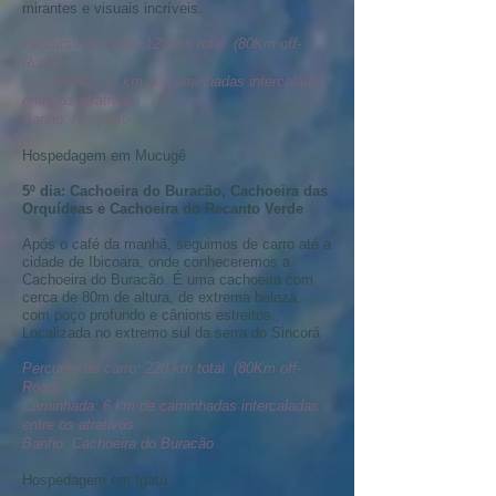
mirantes e visuais incríveis.
Percurso de carro: 120 km total (80Km off-
Road)
Caminhada: 12 km de caminhadas intercaladas
entre os atrativos
Banho: Rio preto
Hospedagem em Mucugê
5
º dia:
Cachoeira do Buracão, Cachoeira das
Orquídeas e Cachoeira do Recanto Verde
Após o café da manhã, seguimos de carro até a
cidade de Ibicoara, onde conheceremos a
Cachoeira do Buracão. É uma cachoeira com
cerca de 80m de altura, de extrema beleza,
com poço profundo e cânions estreitos.
Localizada no extremo sul da serra do Sincorá
Percurso de carro: 220 km total (80Km off-
Road)
Caminhada: 6 km de caminhadas intercaladas
entre os atrativos
Banho: Cachoeira do Buracão
Hospedagem em Igatú