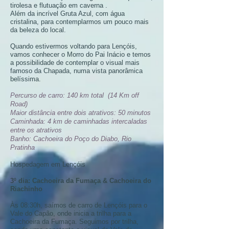
tirolesa e flutuação em caverna .
Além da incrível Gruta Azul, com água
cristalina, para contemplarmos um pouco mais
da beleza do local.
Quando estivermos voltando para Lençóis,
vamos conhecer o Morro do Pai Inácio e temos
a possibilidade de contemplar o visual mais
famoso da Chapada, numa vista panorâmica
belíssima.
Percurso de carro: 140 km total (14 Km off
Road)
Maior distância entre dois atrativos: 50 minutos
Caminhada: 4 km de caminhadas intercaladas
entre os atrativos
Banho: Cachoeira do Poço do Diabo, Rio
Pratinha
Hospedagem em Lençóis
3º dia: Cachoeira da Fumaça & Cachoeira do
Riachinho
Às 08:30h, saímos de carro de Lençóis para o
Vale do Capão, onde inicia a trilha para a
Cachoeira da Fumaça. Seguimos por trilha,