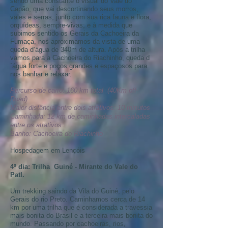
sendo uma constante o visual do Vale do
Capão, que vai descortinando seus morros,
vales e serras, junto com sua rica fauna e flora,
orquídeas, sempre-vivas; e à medida que
subimos sentido os Gerais da Cachoeira da
Fumaça, nos aproximamos da vista de uma
queda d’água de 340m de altura. Após a trilha
vamos para a Cachoeira do Riachinho, queda d
´água forte e poços grandes e espaçosos para
nos banhar e relaxar.
Percurso de carro: 160 km total (40Km off-
Road)
Maior distância entre dois atrativos: 10 minutos
Caminhada: 12 km de caminhadas intercaladas
entre os atrativos
Banho: Cachoeira do Riachinho
Hospedagem em Lençóis
4º dia:
Trilha Guiné - Mirante do Vale do
PatI.
Um trekking saindo da Vila do Guiné, pelo
Gerais do rio Preto. Caminhamos cerca de 14
km por uma trilha que é considerada a travessia
mais bonita do Brasil e a terceira mais bonita do
mundo. Passando por cachoeiras, rios,