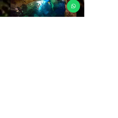
Flutuação no Poço Azul
Por do sol, Morro do Pai Inacio