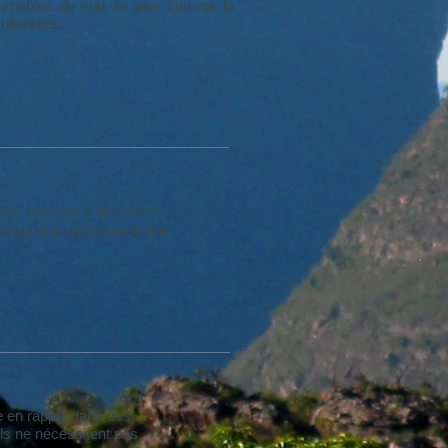
ntournables du sud du parc comme la
lturelles.
ée. Faisons la plus belle
 Beaucoup de nature et une
te en rappel dans des
Ils ne nécessitent pas