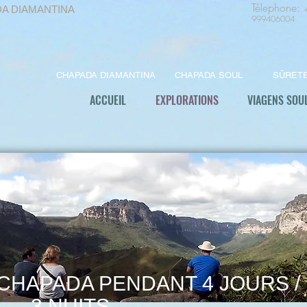
Télephone
:
DA DIAMANTINA
999406004
CHAPADA DIAMANTINA
CHAPADA SOUL
SÛRET
ACCUEIL
EXPLORATIONS
VIAGENS SOU
CHAPADA PENDANT 4 JOURS /
3 NUITS