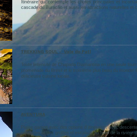
Itinéraire qui contemple les chutes principales et inco
cascade du Buracão et aussi les attractions naturelles et cu
TREKKING SOUL - Vale do Pati
Toute lintensité de Chapada Diamantina en une seule tourn
promenade du Brésil et le troisième plus beau du monde!
délicieuse cuisine locale.
AVENTURA
Plaisir garanti avec des options d`itinéraires avec descen
cascades et des grottes et escalade au bord de la rivière. 