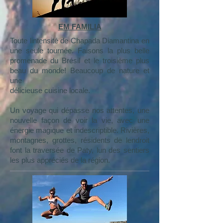
EM FAMILIA
Toute lintensité de Chapada Diamantina en
une seule tournée. Faisons la plus belle
promenade du Brésil et le troisième plus
beau du monde! Beaucoup de nature et
une
délicieuse cuisine locale.
Un voyage qui dépasse nos attentes, une
nouvelle façon de voir la vie, avec une
énergie magique et indescriptible. Rivières,
montagnes, grottes, résidents de lendroit
font la traversée de Paty, lun des sentiers
les plus appréciés de la région.