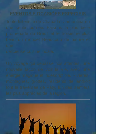
EVENTOS E OCASIÕES ESPECIAIS
Toute lintensité de Chapada Diamantina en
une seule tournée. Faisons la plus belle
promenade du Brésil et le troisième plus
beau du monde! Beaucoup de nature et
une
délicieuse cuisine locale.
Un voyage qui dépasse nos attentes, une
nouvelle façon de voir la vie, avec une
énergie magique et indescriptible. Rivières,
montagnes, grottes, résidents de lendroit
font la traversée de Paty, lun des sentiers
les plus appréciés de la région.