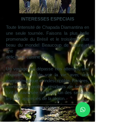
INTERESSES ESPECIAIS
Toute lintensité de Chapada Diamantina en
une seule tournée. Faisons la plus belle
promenade du Brésil et le troisième plus
beau du monde! Beaucoup de nature et
une
délicieuse cuisine locale.
Un voyage qui dépasse nos attentes, une
nouvelle façon de voir la vie, avec une
énergie magique et indescriptible. Rivières,
montagnes, grottes, résidents de lendroit
font la traversée de Paty, lun des sentiers
les plus appréciés de la région.