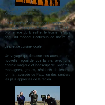
VIAGENS DE INCENTIVO CORPORATIVAS &
VIAGENS PRÊMIO
Toute lintensité de Chapada Diamantina en
une seule tournée. Faisons la plus belle
promenade du Brésil et le troisième plus
beau du monde! Beaucoup de nature et
une
délicieuse cuisine locale.
Un voyage qui dépasse nos attentes, une
nouvelle façon de voir la vie, avec une
énergie magique et indescriptible. Rivières,
montagnes, grottes, résidents de lendroit
font la traversée de Paty, lun des sentiers
les plus appréciés de la région.