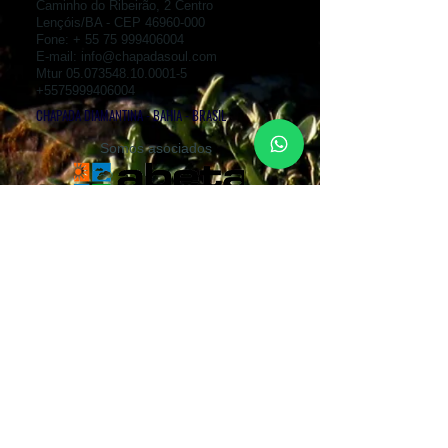
Caminho do Ribeirão, 2 Centro
Lençóis/BA - CEP
46960-000
Fone: +
55 75 999406004
E-mail:
info@chapadasoul.com
Mtur
05.073548.10.0001-5
+5575999406004
CHAPADA DIAMANTINA - BAHIA - BRASIL
Somos asociados