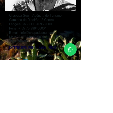
Chapada Soul - Agência de Turismo
Caminho do Ribeirão, 2 Centro
Lençóis/BA - CEP
46960-000
Fone: +
55 75 999406004
E-mail:
info@chapadasoul.com
Mtur
05.073548.10.0001-5
+5575999406004
CHAPADA DIAMANTINA - BAHIA - BRASIL
Somos asociados