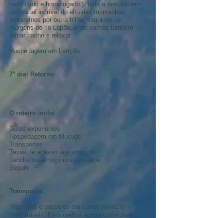
certificado e homologado ), toda a descida tem
um visual incrível do alto das montanhas.
Voltaremos por outra trilha, seguindo as
margens do rio Lapão, onde vamos também
tomar banho e relaxar.
Hospedagem em Lençóis
7° dia: Retorno
O roteiro inclui
Guias experientes
Hospedagem em Mucugê
Transportes
Taxas de acesso aos atrativos
Lanche ou almoço nos passeios
Seguro
Transporte:
Traslados e passeios em carros novos e
confortáveis. Para melhor aproveitamento do