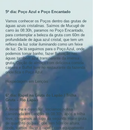
5º dia: Poço Azul e Poço Encantado
Vamos conhecer os Poços dentro das grutas de
águas azuis cristalinas. Saímos de Mucugê de
carro às 08:30h, paramos no Poço Encantado,
para contemplar a beleza da gruta com 60m de
profundidade de água azul cristal, que tem um
reflexo da luz solar iluminando como um feixe
de luz. De lá seguimos para o Poço Azul, onde
podemos tomar banho, fazer flutuação nas
águas também azul transparente da imensa
gruta. Opção de almoço com deliciosa comida
caseira e Buffet livre no restaurante da fazenda
onde fica o Poço Azul.
Hospedagem em Lençóis
6° dia: Rapel na Gruta do Lapão / Trilha
Gruta – Rio Lapão
Adrenalina e diversão! Iniciamos nossa
caminhada em Lençóis às 08:30h, após a trilha
leve, chegamos ao topo da segunda maior gruta
de quartzito do país, que tem 50m de altura,
onde vamos fazer o rapel ( com equipamento