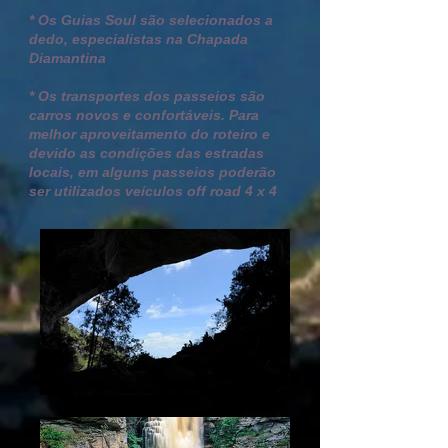
* Os Guias Soul são selecionados a
dedo, especialistas na Chapada
Diamantina
* Os transportes dos passeios são
carros novos e confortáveis. P
ara
melhor aproveitamento do roteiro e
devido as condições das estradas
locais, em alguns passeios poderão
ser utilizados veículos off road 4 x 4