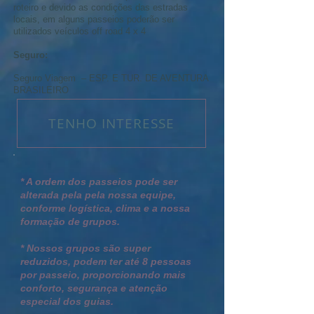
roteiro e devido as condições das estradas
locais, em alguns passeios poderão ser
utilizados veículos off road 4 x 4
Seguro:
Seguro Viagem – ESP. E TUR. DE AVENTURA
BRASILEIRO
TENHO INTERESSE
* A ordem dos passeios pode ser
alterada pela pela nossa equipe,
conforme logística, clima e a nossa
formação de grupos.
* Nossos grupos são super
reduzidos, podem ter até 8 pessoas
por passeio, proporcionando mais
conforto, segurança e atenção
especial dos guias.