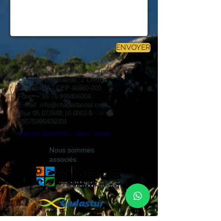
ENVOYER
Chapada Soul - Agência de Turismo
Caminho do Ribeirão, 2 Centro
Lençóis/BA - CEP
46960-000
Fone: +
55 75 999406004
E-mail:
info@chapadasoul.com
Mtur
05.073548.10.0001-5
+5575999406004
CHAPADA DIAMANTINA - BAHIA - BRASIL
Nous sommes
associés