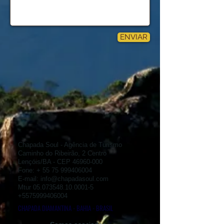
ENVIAR
Chapada Soul - Agência de Turismo
Caminho do Ribeirão, 2 Centro
Lençóis/BA - CEP
46960-000
Fone: +
55 75 999406004
E-mail:
info@chapadasoul.com
Mtur
05.073548.10.0001-5
+5575999406004
CHAPADA DIAMANTINA - BAHIA - BRASIL