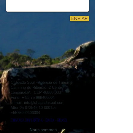
ENVIAR
Chapada Soul - Agência de Turismo
Caminho do Ribeirão, 2 Centro
Lençóis/BA - CEP
46960-000
Fone: +
55 75 999406004
E-mail:
info@chapadasoul.com
Mtur
05.073548.10.0001-5
+5575999406004
CHAPADA DIAMANTINA - BAHIA - BRASIL
Nous sommes