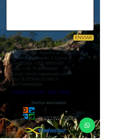
ENVIAR
Chapada Soul - Agência de Turismo
Caminho do Ribeirão, 2 Centro
Lençóis/BA - CEP
46960-000
Fone: +
55 75 999406004
E-mail:
info@chapadasoul.com
Mtur
05.073548.10.0001-5
+5575999406004
CHAPADA DIAMANTINA - BAHIA - BRASIL
Somos asociados