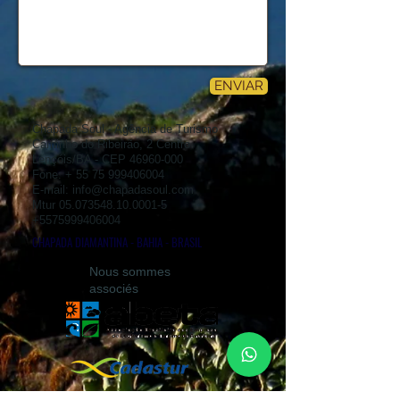
ENVIAR
Chapada Soul - Agência de Turismo
Caminho do Ribeirão, 2 Centro
Lençóis/BA - CEP
46960-000
Fone: +
55 75 999406004
E-mail:
info@chapadasoul.com
Mtur
05.073548.10.0001-5
+5575999406004
CHAPADA DIAMANTINA - BAHIA - BRASIL
Nous sommes
associés