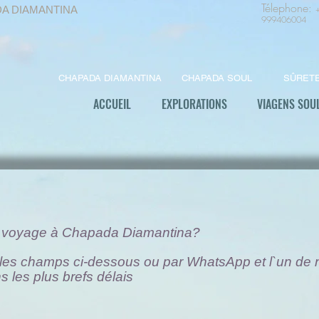
Télephone
:
DA DIAMANTINA
999406004
CHAPADA DIAMANTINA
CHAPADA SOUL
SÛRET
ACCUEIL
EXPLORATIONS
VIAGENS SOU
tre voyage à Chapada Diamantina?
 les champs ci-dessous ou par WhatsApp et l`un de 
 les plus brefs délais