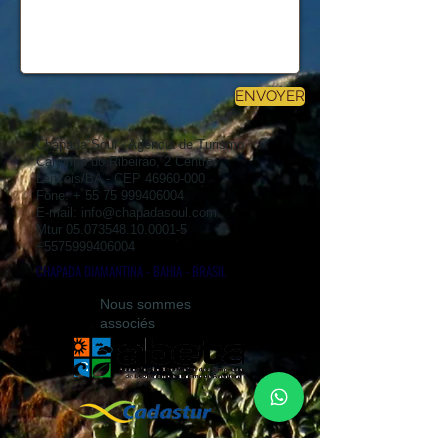
ENVOYER
Chapada Soul - Agência de Turismo
Caminho do Ribeirão, 2 Centro
Lençóis/BA - CEP
46960-000
Fone: +
55 75 999406004
E-mail:
info@chapadasoul.com
Mtur
05.073548.10.0001-5
+5575999406004
CHAPADA DIAMANTINA - BAHIA - BRASIL
Nous sommes
associés