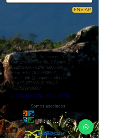
ENVIAR
Chapada Soul - Agência de Turismo
Caminho do Ribeirão, 2 Centro
Lençóis/BA - CEP
46960-000
Fone: +
55 75 999406004
E-mail:
info@chapadasoul.com
Mtur
05.073548.10.0001-5
+5575999406004
CHAPADA DIAMANTINA - BAHIA - BRASIL
Somos asociados