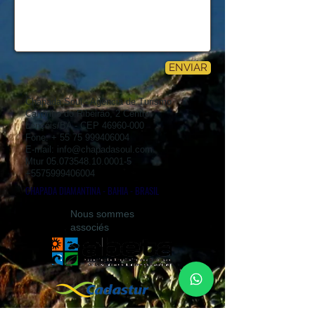
ENVIAR
Chapada Soul - Agência de Turismo
Caminho do Ribeirão, 2 Centro
Lençóis/BA - CEP
46960-000
Fone: +
55 75 999406004
E-mail:
info@chapadasoul.com
Mtur
05.073548.10.0001-5
+5575999406004
CHAPADA DIAMANTINA - BAHIA - BRASIL
Nous sommes
associés