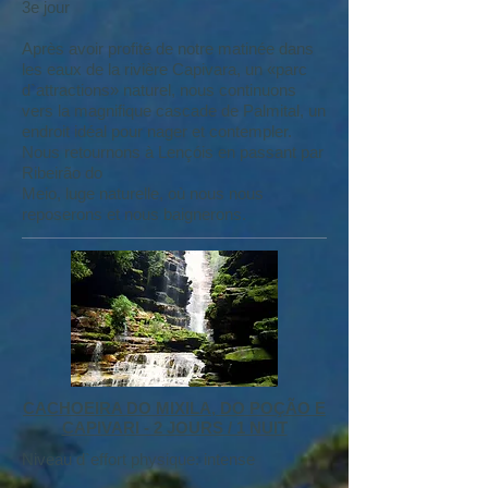
3e jour
Après avoir profité de notre matinée dans
les eaux de la rivière Capivara, un «parc
d`attractions» naturel, nous continuons
vers la magnifique cascade de Palmital, un
endroit idéal pour nager et contempler.
Nous retournons à Lençóis en passant par
Ribeirão do
Meio, luge naturelle, où nous nous
reposerons et nous baignerons.
CACHOEIRA DO MIXILA, DO POÇÃO E
CAPIVARI - 2 JOURS / 1 NUIT
Niveau d`effort physique: intense