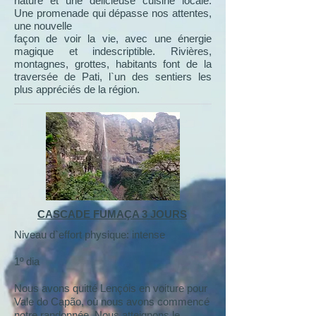
nature et une délicieuse cuisine locale.
Une promenade qui dépasse nos attentes,
une nouvelle
façon de voir la vie, avec une énergie
magique et indescriptible. Rivières,
montagnes, grottes, habitants font de la
traversée de Pati, l`un des sentiers les
plus appréciés de la région.
CASCADE FUMAÇA 3 JOURS
Niveau d`effort physique: intense
1º dia
Nous avons quitté Lençóis en voiture pour
Vale do Capão, où nous avons commencé
notre randonnée. Nous atteignons le