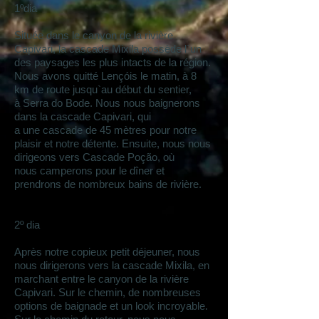
1ºdia
Située dans le canyon de la rivière
Capivari, la cascade Mixila possède l`un
des paysages les plus intacts de la région.
Nous avons quitté Lençóis le matin, à 8
km de route jusqu`au début du sentier,
à Serra do Bode. Nous nous baignerons
dans la cascade Capivari, qui
a une cascade de 45 mètres pour notre
plaisir et notre détente. Ensuite, nous nous
dirigeons vers Cascade Poção, où
nous camperons pour le dîner et
prendrons de nombreux bains de rivière.
2º dia
Après notre copieux petit déjeuner, nous
nous dirigerons vers la cascade Mixila, en
marchant entre le canyon de la rivière
Capivari. Sur le chemin, de nombreuses
options de baignade et un look incroyable.