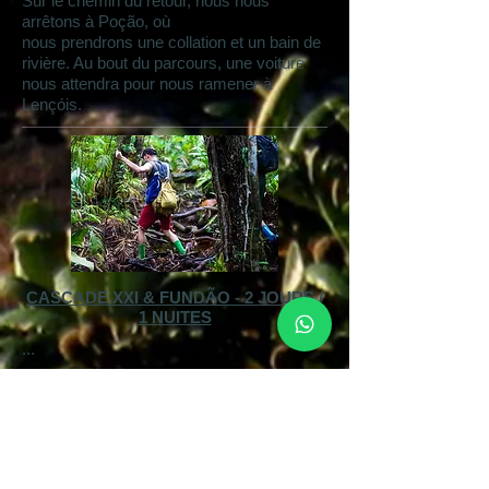
Sur le chemin du retour, nous nous
arrêtons à Poção, où
nous prendrons une collation et un bain de
rivière. Au bout du parcours, une voiture
nous attendra pour nous ramener à
Lençóis.
CASCADE XXI & FUNDÃO - 2 JOURS /
1 NUITES
...