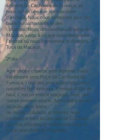
sommet de Cachoeira da Fumaça, où
nous avons une vue spectaculaire
d`en haut. Nous nous arrêterons pour des
bains rafraîchissants et des
collations. Nous descendrons la Serra do
Macaco, jusqu`à ce que nous atteignions
l`endroit où nous camperons et dînerons, à
Toca do Macaco.
2º dia
Après notre copieux petit déjeuner, nous
continuons vers Poço da Cachoeira da
Fumaça, l`une des principales attractions
naturelles de l`itinéraire. Presque 400m de
haut, c`est un endroit magique, avec une
nature presque intacte. Après notre séjour
au puits, avec bains
de rivière, collations et détente, nous
continuons vers la cascade de Capivara,
où nous dînerons et camperons sous le
ciel le plus étoilé de Chapada.