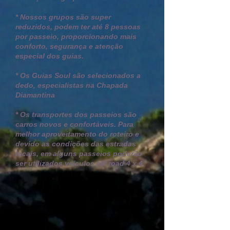
* Nossos grupos são super
reduzidos, podem ter até 8 pessoas
por passeio, proporcionando mais
conforto, segurança e atenção
especial dos guias.
* Os Guias Soul são selecionados a
dedo, especialistas na Chapada
Diamantina
* Os transportes dos passeios são
carros novos e confortáveis. P
ara
melhor aproveitamento do roteiro e
devido as condições das estradas
locais, em alguns passeios poderão
ser utilizados veículos off road 4 x 4