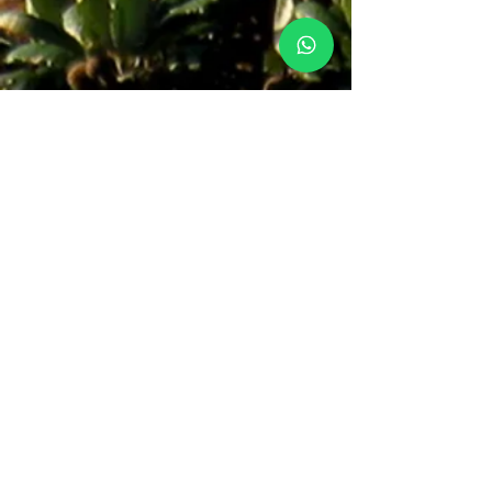
Chapada Soul - Agência de Turismo
Caminho do Ribeirão, 2 Centro
Lençóis/BA - CEP
46960-000
Fone: +
55 75 999406004
E-mail:
info@chapadasoul.com