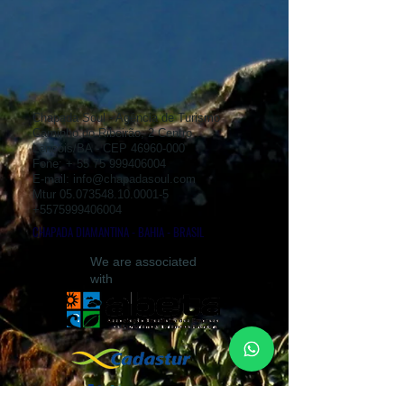
Chapada Soul - Agência de Turismo
Caminho do Ribeirão, 2 Centro
Lençóis/BA - CEP
46960-000
Fone: +
55 75 999406004
E-mail:
info@chapadasoul.com
Mtur
05.073548.10.0001-5
+5575999406004
CHAPADA DIAMANTINA - BAHIA - BRASIL
We are associated
with