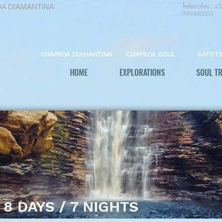
Telesales
:
+5
DA DIAMANTINA
999406004
CHAPADA DIAMANTINA
CHAPADA SOUL
SAFET
HOME
EXPLORATIONS
SOUL T
8 DAYS / 7 NIGHTS