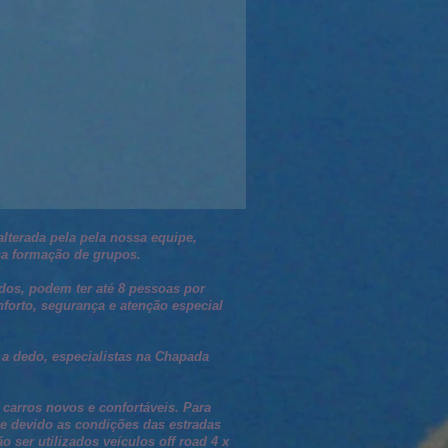
lterada pela pela nossa equipe,
sa formação de grupos.
dos, podem ter até 8 pessoas por
forto, segurança e atenção especial
 a dedo, especialistas na Chapada
 carros novos e confortáveis. P
ara
 e devido as condições das estradas
 ser utilizados veículos off road 4 x