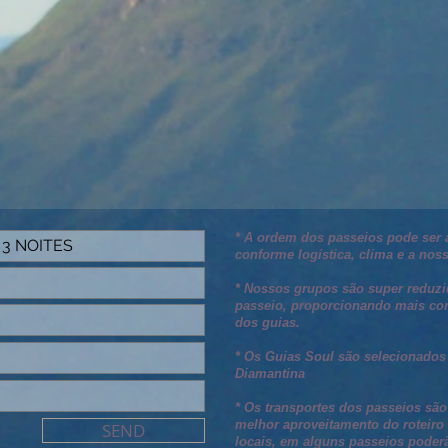
* A ordem dos passeios pode ser a
conforme logística, clima e a nos
* Nossos grupos são super reduzi
passeio, proporcionando mais con
dos guias.
* Os Guias Soul são selecionados
Diamantina
* Os transportes dos passeios são
melhor aproveitamento do roteiro
SEND
locais, em alguns passeios poderão