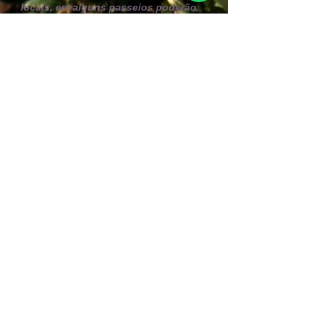
locais, em alguns passeios poderão
ser utilizados veículos off road 4 x 4
Chapada Soul - Agência de Turismo
Caminho do Ribeirão, 2 Centro
Lençóis/BA - CEP
46960-000
Fone: +
55 75 999406004
E-mail:
info@chapadasoul.com
Mtur
05.073548.10.0001-5
+5575999406004
CHAPADA DIAMANTINA - BAHIA - BRASIL
We are associated
with