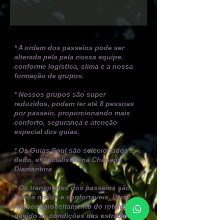
* A ordem dos passeios pode ser
alterada pela pela nossa equipe,
conforme logística, clima e a nossa
formação de grupos.
* Nossos grupos são super
reduzidos, podem ter até 8 pessoas
por passeio, proporcionando mais
conforto, segurança e atenção
especial dos guias.
* Os Guias Soul são selecionados a
dedo, especialistas na Chapada
Diamantina
* Os transportes dos passeios são
carros novos e confortáveis. P
ara
melhor aproveitamento do roteiro e
devido as condições das estradas