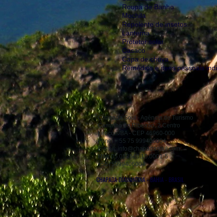
Roupa de Banho
Mochila
Repelente de insetos.
Lanterna.
Protetor solar
Casaco
Capa de chuva
Remédios e itens pessoais indi
Chapada Soul - Agência de Turismo
Caminho do Ribeirão, 2 Centro
Lençóis/BA - CEP 46960-000
Fone: + 55 75 999406004
E-mail:
info@chapadasoul.com
Mtur 05.073548.10.0001-5
+5575999406004
CHAPADA DIAMANTINA - BAHIA - BRASIL