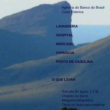
Agência do Banco do Brasil
Casa Loterica
LAVANDERIA
HOSPITAL
MERCADO
FARMÁCIA
POSTO DE GASOLINA
O QUE LEVAR
Garrafa de água, 1,5 lt).
Chapéu ou boné.
Máquina fotográfica.
Tênis ou bota para trekking
Sandálias