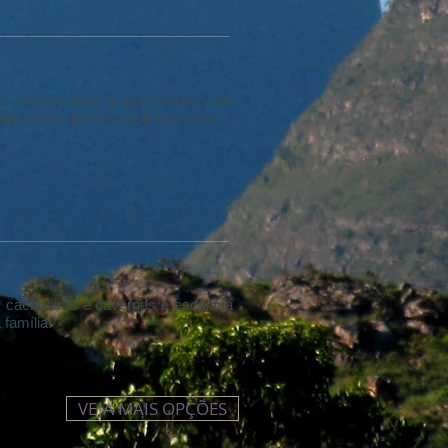
ro. Vamos fazer a caminhada mais
tureza e deliciosa culinária local.
m cachoeiras e cavernas e escalada
 família!
VEJA MAIS OPÇÕES