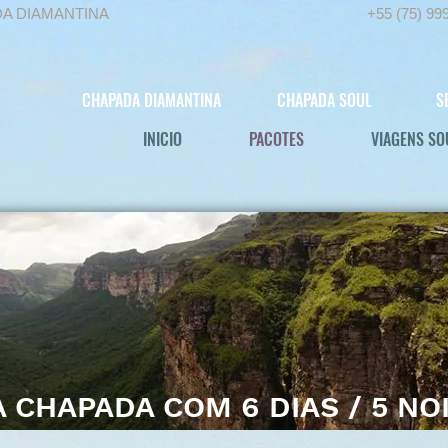
DA DIAMANTINA
+55 (75) 99
CHAPADA DIAMANTINA
CHAPADA SOUL
S
INICIO
PACOTES
VIAGENS SO
 CHAPADA COM 6 DIAS / 5 NO