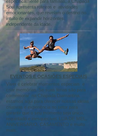
especificamente para famílias, a Chapada
Soul apresenta roteiros e atividades
emocionantes, que revelam o destino no
intuito de
expandir horizontes,
independente da idade.
EVENTOS E OCASIÕES ESPECIAIS
Viver é celebrar momentos especiais e
criar memórias. Se suas férias são para
comemorar na Chapada Diamantina,
estamos aqui para oferecer nossas idéias
criativas e experiência no setor para
garantir que o seu momento seja único,
requintado e inesquecível. LUA DE MEL,
ANIVERSARIO, CASAMENTO e muito
mais.