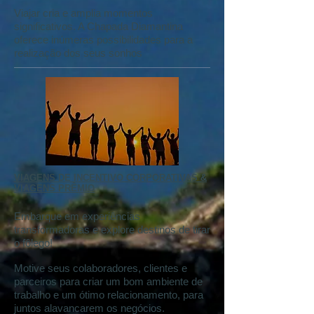
Viajar cria e amplia momentos
significativos. A Chapada Diamantina
oferece inúmeras possibilidades para a
realização dos seus sonhos
VIAGENS DE INCENTIVO CORPORATIVAS &
VIAGENS PRÊMIO
Embarque em experiências
transformadoras e explore destinos de tirar
o fôlego!
Motive seus colaboradores, clientes e
parceiros para criar um bom ambiente de
trabalho e um ótimo relacionamento, para
juntos alavancarem os negócios.