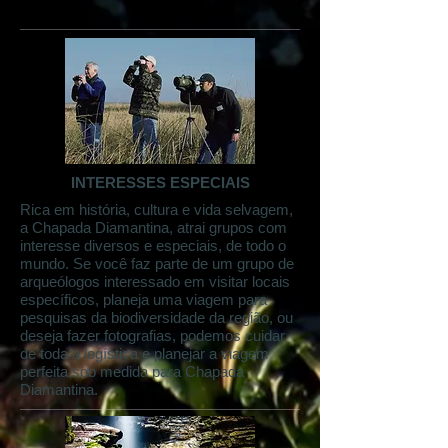
INTERESSES ESPECIAIS
Rica em história, cultura e vida selvagem,
a Chapada Diamantina, atrai grupos com
interesse diversos e especiais, de todo o
mundo. Se você faz parte de um grupo de
arqueólogos interessado em visitar locais
específicos, planeja uma viagem para
pesquisas da biodiversidade da região, ou
deseja fazer fotografias, podemos cuidar
de toda a logística e planejar a viagem
perfeita sob medida para Chapada
Diamantina.