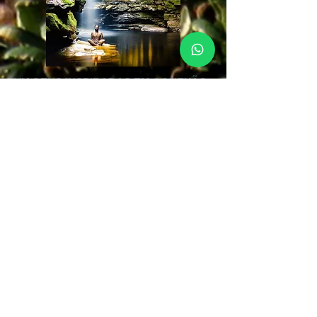
VIAGENS INSPIRADAS EM CONEXÃO
E CURA
No coração das novas Jornadas,
inspiradas em Conexão e Cura da
CHAPADA SOUL, está a nossa missão de
levá-lo a um processo de
autoconhecimento profundo, através de
ferramentas terapêuticas, práticas
milenares e cerimônias; em um dos
lugares mais inspiradores do mundo, a
Chapada Diamantina.
De maneira
autentica, vamos conduzi-lo através de
experiências profundas, a se conectar
consigo mesmo, guiados pelos melhores
especialistas, no estilo exclusivo da
Chapada Soul.
Chapada Soul - Agência de Turismo
Caminho do Ribeirão, 2 Centro