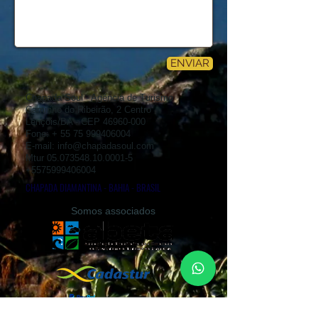
ENVIAR
Chapada Soul - Agência de Turismo
Caminho do Ribeirão, 2 Centro
Lençóis/BA - CEP
46960-000
Fone: +
55 75 999406004
E-mail:
info@chapadasoul.com
Mtur
05.073548.10.0001-5
+5575999406004
CHAPADA DIAMANTINA - BAHIA - BRASIL
Somos associados