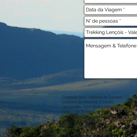
Chapada Soul - Agência de Turismo
Caminho do Ribeirão, 2 Centro
Lençóis/BA - CEP 46960-000
Fone: + 55 75 999406004
E-mail:
info@chapadasoul.com
Mtur 05.073548.10.0001-5
+5575999406004
CHAPADA DIAMANTINA - BAHIA - BRASIL