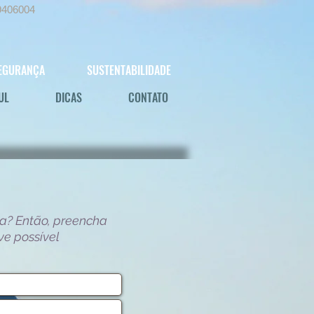
9406004
EGURANÇA
SUSTENTABILIDADE
UL
DICAS
CONTATO
a? Então, preencha
ve possível