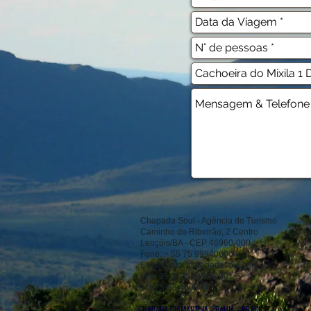
Chapada Soul - Agência de Turismo
Caminho do Ribeirão, 2 Centro
Lençóis/BA - CEP 46960-000
Fone: + 55 75 999406004
E-mail:
info@chapadasoul.com
Mtur 05.073548.10.0001-5
+5575999406004
CHAPADA DIAMANTINA - BAHIA - BRASIL