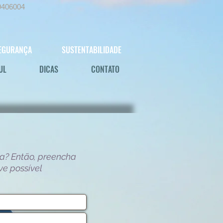
9406004
EGURANÇA
SUSTENTABILIDADE
UL
DICAS
CONTATO
a? Então, preencha
ve possível