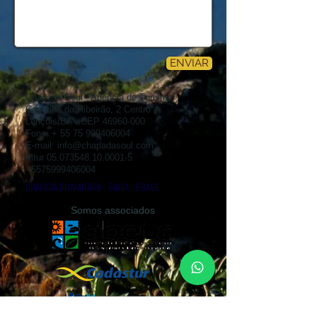
ENVIAR
Chapada Soul - Agência de Turismo
Caminho do Ribeirão, 2 Centro
Lençóis/BA - CEP
46960-000
Fone: +
55 75 999406004
E-mail:
info@chapadasoul.com
Mtur
05.073548.10.0001-5
+5575999406004
CHAPADA DIAMANTINA - BAHIA - BRASIL
Somos associados