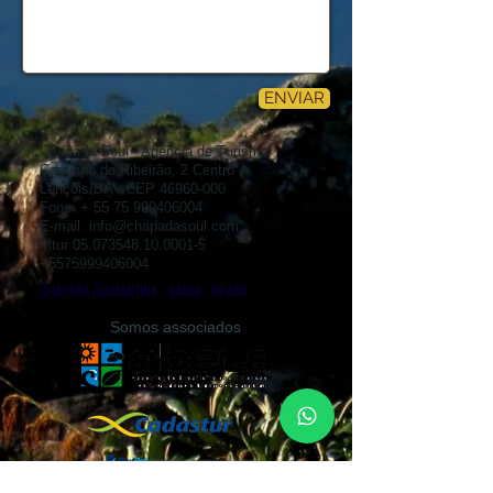
ENVIAR
Chapada Soul - Agência de Turismo
Caminho do Ribeirão, 2 Centro
Lençóis/BA - CEP
46960-000
Fone: +
55 75 999406004
E-mail:
info@chapadasoul.com
Mtur
05.073548.10.0001-5
+5575999406004
CHAPADA DIAMANTINA - BAHIA - BRASIL
Somos associados