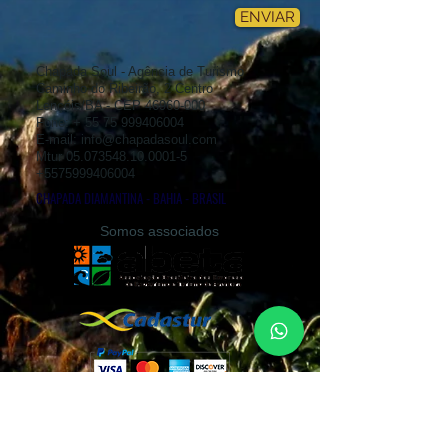
ENVIAR
Chapada Soul - Agência de Turismo
Caminho do Ribeirão, 2 Centro
Lençóis/BA - CEP
46960-000
Fone: +
55 75 999406004
E-mail:
info@chapadasoul.com
Mtur
05.073548.10.0001-5
+5575999406004
CHAPADA DIAMANTINA - BAHIA - BRASIL
Somos associados