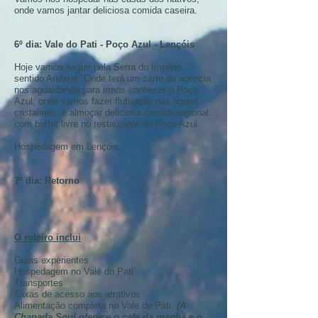
onde vamos jantar deliciosa comida caseira.
6º dia: Vale do Pati - Poço Azul - Lençóis
Hoje vamos seguir pela Serra do Império
sentido Andaraí. Onde terá um carro da agência
nos aguardando para irmos conhecer o Poço
Azul, onde vamos fazer flutuação nas águas
cristalinas e almoçar deliciosa comida regional
com buffet livre no restaurante do Poço Azul.
Hospedagem em Lençóis
7º dia: Retorno
O roteiro inclui
Guias experientes
Hospedagem no Vale do Pati
Transportes
Taxas de acesso aos atrativos
Alimentação completa no Vale do Pati
(A
Chapada Soul oferece o café da manhã e o