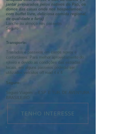
jantar preparados pelos nativos do Pati, os
donos das casas onde nos hospedamos;
com buffet livre, deliciosa comida regional,
de qualidade e farta)
Lanche ou almoço nos passeios
Seguro
Transporte:
Traslados e passeios em carros novos e
confortáveis. Para melhor aproveitamento do
roteiro e devido as condições das estradas
locais, em alguns passeios poderão ser
utilizados veículos off road 4 x 4
Seguro:
Seguro Viagem – ESP. E TUR. DE AVENTURA
BRASILEIRO
TENHO INTERESSE