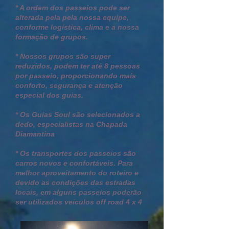
* A ordem dos passeios pode ser
alterada pela pela nossa equipe,
conforme logística, clima e a nossa
formação de grupos.
* Nossos grupos são super
reduzidos, podem ter até 8 pessoas
por passeio, proporcionando mais
conforto, segurança e atenção
especial dos guias.
* Os Guias Soul são selecionados a
dedo, especialistas na Chapada
Diamantina
* Os transportes dos passeios são
carros novos e confortáveis. P
ara
melhor aproveitamento do roteiro e
devido as condições das estradas
locais, em alguns passeios poderão
ser utilizados veículos off road 4 x 4