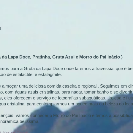
s
a da Lapa Doce, Pratinha, Gruta Azul e Morro do Pai Inácio )
imos para a Gruta da Lapa Doce onde faremos a travessia, que é b
o de estalactite e estalagmite.
 almoçar uma deliciosa comida caseira e regional . Seguimos em di
o, com águas azuis cristalinas, para nadar, tomar banho e se divertir
s, eles oferecem o serviço de fotografias subaquáticas, tirolesa e fl
gua cristalina, para contemplarmos um pouco mais da beleza do loca
ençóis, vamos conhecer o Morro do Pai Inácio e temos a possibilida
norâmica belíssima.