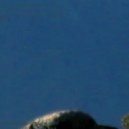
30h, paramos no Poço Encantado,
uz solar iluminando como um feixe
zul transparente da imensa gruta.
zul.
 pequenos diamantes que eram
gua, com muitos lugares para