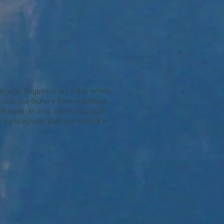
Fumaça. Seguimos por trilha, sendo
sua rica fauna e flora, orquídeas,
a vista de uma queda d’água de
es e espaçosos para nos banhar e