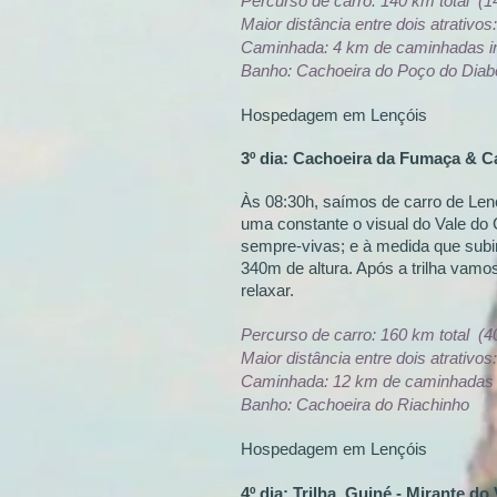
Percurso de carro: 140 km total (1
Maior distância entre dois atrativos
Caminhada: 4 km de caminhadas int
Banho: Cachoeira do Poço do Diabo
Hospedagem em Lençóis
3º dia: Cachoeira da Fumaça & C
Às 08:30h, saímos de carro de Lenç
uma constante o visual do Vale do 
sempre-vivas; e à medida que sub
340m de altura. Após a trilha vam
relaxar.
Percurso de carro: 160 km total (
Maior distância entre dois atrativos
Caminhada: 12 km de caminhadas in
Banho: Cachoeira do Riachinho
Hospedagem em Lençóis
4º dia:
Trilha Guiné - Mirante do 