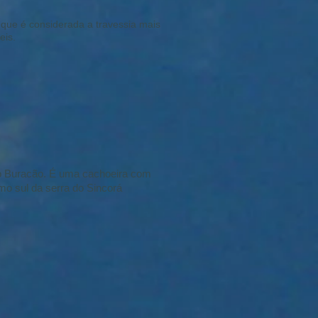
 que é considerada a travessia mais
eis.
do Buracão. É uma cachoeira com
mo sul da serra do Sincorá