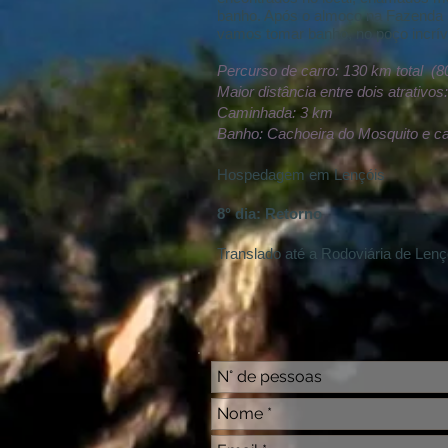
banho. Após o almoço na Fazenda 
vamos tomar banho, no poço incrív
Percurso de carro: 130 km total (8
Maior distância entre dois atrativo
Caminhada: 3 km
Banho: Cachoeira do Mosquito e c
Hospedagem em Lençóis
8° dia: Retorno
Translado até a Rodoviária de Lenç