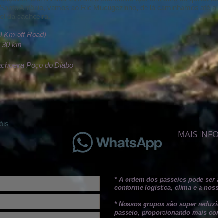
Santo Antônio, vamos ao Rio Mucugezinho, de lá caminhamos até a
el da cachoeira.
0 Km off Road)
s: 30 km
achoeira Poço do Diabo
óis
MAIS INF
* A ordem dos passeios pode ser a
conforme logística, clima e a nos
* Nossos grupos são super reduzi
passeio, proporcionando mais con