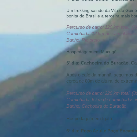
Um trekking saindo da Vila do Guiné
bonita do Brasil e a terceira mais b
Percurso de carro: 120 km total (
Caminhada: 12 km de caminhadas in
Banho: Rio preto
Hospedagem em Mucugê
5
º dia:
Cachoeira do Buracão, Ca
Após o café da manhã, seguimos d
cerca de 80m de altura, de extrema
Percurso de carro: 220 km total (
Caminhada: 6 km de caminhadas int
Banho: Cachoeira do Buracão
Hospedagem em Igatú
6º dia:
Poço Azul e Poço Encant