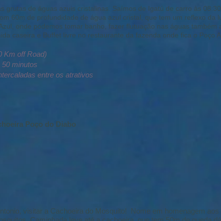
 grutas de águas azuis cristalinas. Saímos de Igatú de carro às 08:
om 60m de profundidade de água azul cristal, que tem um reflexo da l
 Azul, onde podemos tomar banho, fazer flutuação nas águas também a
a caseira e Buffet livre no restaurante da fazenda onde fica o Poço A
0 Km off Road)
: 50 minutos
ercaladas entre os atrativos
choeira Poço do Diabo
Antonio, visitar a Cachoeira do Mosquito! Nome em homenagem aos
squitos. Caminhada leve até a cachoeira, que tem 50m de queda dá