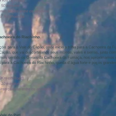
4 Km off Road)
: 50 minutos
ercaladas entre os atrativos
, Rio Pratinha
achoeira do Riachinho
óis para o Vale do Capão, onde inicia a trilha para a Cachoeira da 
Capão, que vai descortinando seus morros, vales e serras, junto com 
imos sentido os Gerais da Cachoeira da Fumaça, nos aproximamos d
os para a Cachoeira do Riachinho, queda d´água forte e poços grand
40Km off-Road)
: 10 minutos
tercaladas entre os atrativos
Vale do PatI.