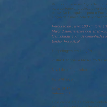
Vamos conhecer os Poços dentro das
para contemplar a beleza da gruta c
de luz. De lá seguimos para o Poço
Opção de almoço com deliciosa comid
Percurso de carro: 180 km total (7
Maior distância entre dois atrativos
Caminhada: 1 km de caminhadas int
Banho: Poço Azul
Hospedagem em Lençóis
7º dia:
Cachoeira Mosquito & Ca
Nível de esforço físico: moderado
Inclui Almoço
Início: 08:30
Retorno: 18:00
Hoje vamos até a Fazenda Santo 
encontrados no local, chamados mo