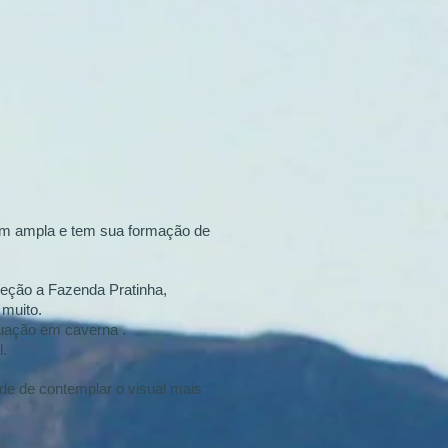
em ampla e tem sua formação de
reção a Fazenda Pratinha,
 muito.
utuação em caverna .
l.
de de contemplar o visual mais