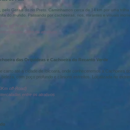
, pelo Gerais do rio Preto. Caminhamos cerca de 14 km por uma trilha
onita do mundo. Passando por cachoeiras, rios, mirantes e visuais incrív
80Km off-Road)
tercaladas entre os atrativos
choeira das Orquídeas e Cachoeira do Recanto Verde
e carro até a cidade de Ibicoara, onde conheceremos a Cachoeira 
 beleza, com poço profundo e cânions estreitos. Localizada no extre
80Km off-Road)
ercaladas entre os atrativos
ado