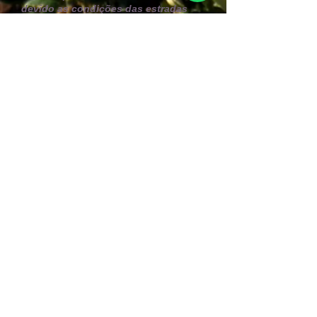
devido as condições das estradas
locais, em alguns passeios poderão
ser utilizados veículos off road 4 x 4
Chapada Soul - Agência de Turismo
Caminho do Ribeirão, 2 Centro
Lençóis/BA - CEP
46960-000
Fone: +
55 75 999406004
E-mail:
info@chapadasoul.com
Mtur
05.073548.10.0001-5
+5575999406004
CHAPADA DIAMANTINA - BAHIA - BRASIL
Somos associados