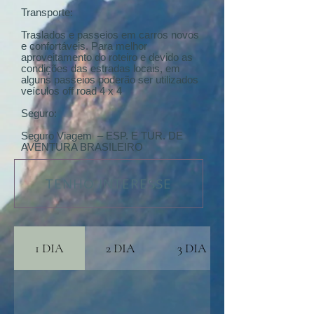
Transporte:
Traslados e passeios em carros novos
e confortáveis. Para melhor
aproveitamento do roteiro e devido as
condições das estradas locais, em
alguns passeios poderão ser utilizados
veículos off road 4 x 4
Seguro:
Seguro Viagem – ESP. E TUR. DE
AVENTURA BRASILEIRO
TENHO INTERESSE
1 DIA
2 DIA
3 DIA