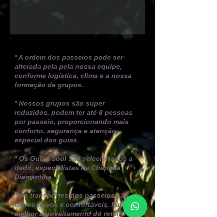
* A ordem dos passeios pode ser
alterada pela pela nossa equipe,
conforme logística, clima e a nossa
formação de grupos.
* Nossos grupos são super
reduzidos, podem ter até 8 pessoas
por passeio, proporcionando mais
conforto, segurança e atenção
especial dos guias.
* Os Guias Soul são selecionados a
dedo, especialistas na Chapada
Diamantina
* Os transportes dos passeios são
carros novos e confortáveis. P
ara
melhor aproveitamento do roteiro e